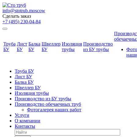
info@stotrub.moscow
Сделать заказ
+7 (495) 230-04-84
Производс
обечаечны
Труба
Лист
Балка
Швеллер
Изоляция
Производство
БУ
БУ
БУ
БУ
трубы
из БУ трубы
Фото
наши
Труба БУ
Лист БУ
Балка БУ
Швеллер БУ
Изоляция трубы
Производство из БУ трубы
Производство обечаечных труб
Фотогалерея наших работ
Услуги
О компании
Контакты