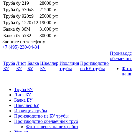
Труба бу 219
28000 р/т
Труба бу 530х8
21500 р/т
Труба бу 920х9
25000 р/т
Труба бу 1220х12
19000 р/т
Балка бу 36М
31000 р/т
Балка бу 55Б2
30000 р/т
Звоните по телефону
+7 (495) 230-04-84
Производс
обечаечны
Труба
Лист
Балка
Швеллер
Изоляция
Производство
БУ
БУ
БУ
БУ
трубы
из БУ трубы
Фото
наши
Труба БУ
Лист БУ
Балка БУ
Швеллер БУ
Изоляция трубы
Производство из БУ трубы
Производство обечаечных труб
Фотогалерея наших работ
Услуги