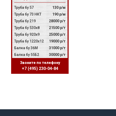
Труба бу 57
130 р/м
Труба бу 73 НКТ
190 р/м
Труба бу 219
28000 р/т
Труба бу 530х8
21500 р/т
Труба бу 920х9
25000 р/т
Труба бу 1220х12
19000 р/т
Балка бу 36М
31000 р/т
Балка бу 55Б2
30000 р/т
Звоните по телефону
+7 (495) 230-04-84