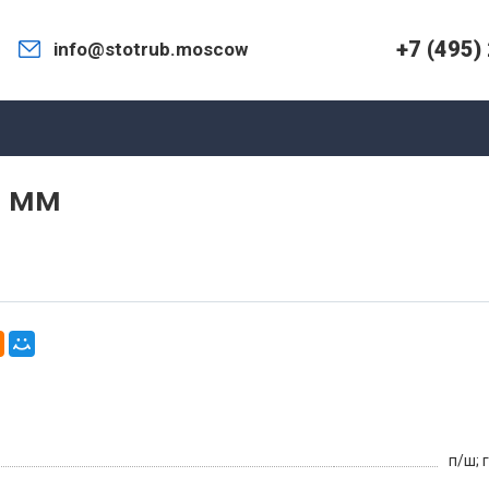
+7 (495)
info@stotrub.moscow
7 мм
п/ш; 