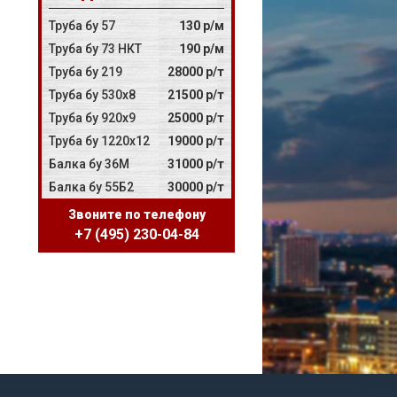
Труба бу 57
130 р/м
Труба бу 73 НКТ
190 р/м
Труба бу 219
28000 р/т
Труба бу 530х8
21500 р/т
Труба бу 920х9
25000 р/т
Труба бу 1220х12
19000 р/т
Балка бу 36М
31000 р/т
Балка бу 55Б2
30000 р/т
Звоните по телефону
+7 (495) 230-04-84